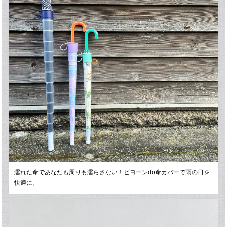
濡れた傘であなたも周りも濡らさない！ビヨーンdo傘カバーで雨の日を
快適に。