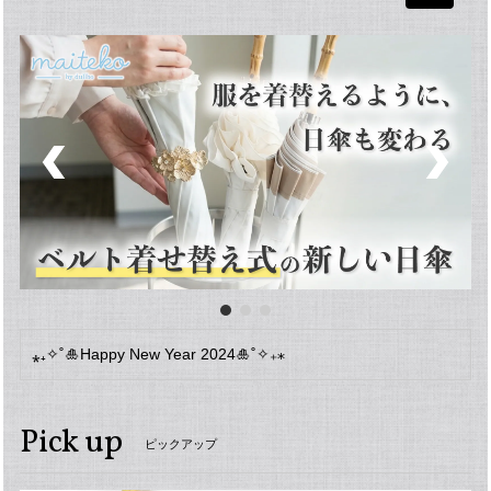
navigati
⁎₊✧˚🎍Happy New Year 2024🎍˚✧₊⁎
Pick up
ピックアップ