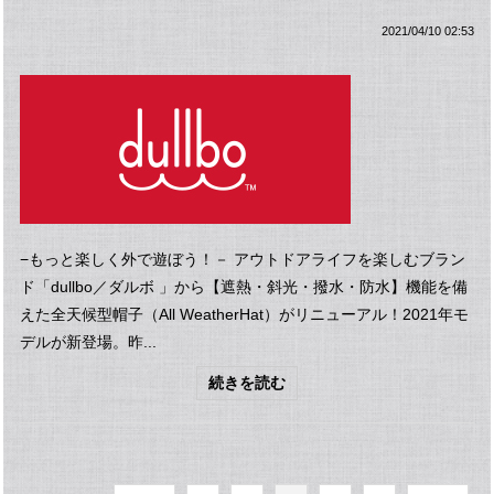
2021/04/10 02:53
−もっと楽しく外で遊ぼう！－ アウトドアライフを楽しむブラン
ド「dullbo／ダルボ 」から【遮熱・斜光・撥水・防水】機能を備
えた全天候型帽子（All WeatherHat）がリニューアル！2021年モ
デルが新登場。昨...
続きを読む